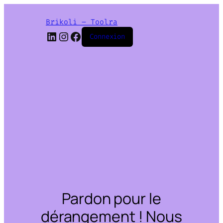
Brikoli – Toolra
LinkedIn
Instagram
Facebook
Connexion
Pardon pour le
dérangement ! Nous