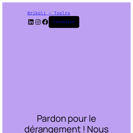
Brikoli – Toolra
LinkedIn
Instagram
Facebook
Connexion
Pardon pour le
dérangement ! Nous