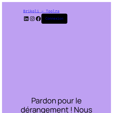
Brikoli – Toolra
LinkedIn
Instagram
Facebook
Connexion
Pardon pour le
dérangement ! Nous