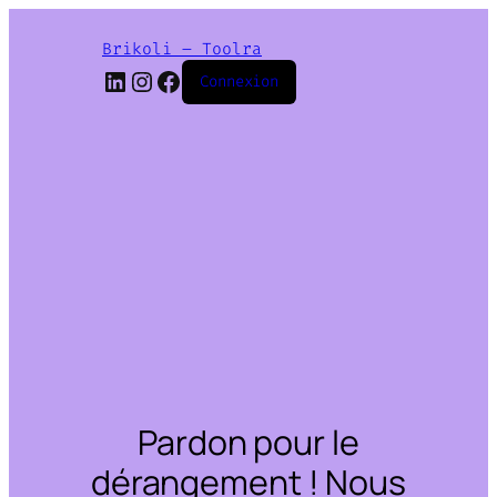
Brikoli – Toolra
LinkedIn
Instagram
Facebook
Connexion
Pardon pour le
dérangement ! Nous