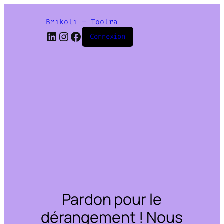
Brikoli – Toolra
LinkedIn
Instagram
Facebook
Connexion
Pardon pour le
dérangement ! Nous