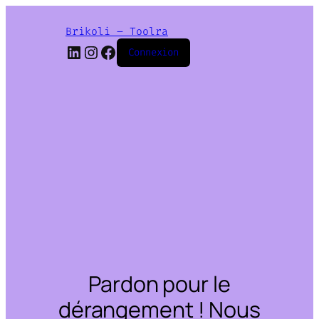
Brikoli – Toolra
LinkedIn
Instagram
Facebook
Connexion
Pardon pour le
dérangement ! Nous