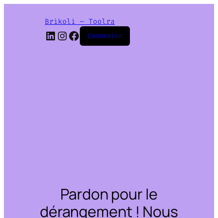
Brikoli – Toolra
LinkedIn
Instagram
Facebook
Connexion
Pardon pour le
dérangement ! Nous