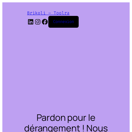
Brikoli – Toolra
LinkedIn
Instagram
Facebook
Connexion
Pardon pour le
dérangement ! Nous