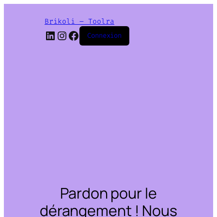
Brikoli – Toolra
LinkedIn
Instagram
Facebook
Connexion
Pardon pour le
dérangement ! Nous