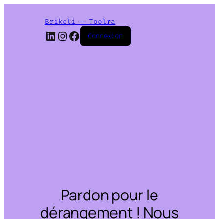
Brikoli – Toolra
LinkedIn
Instagram
Facebook
Connexion
Pardon pour le
dérangement ! Nous