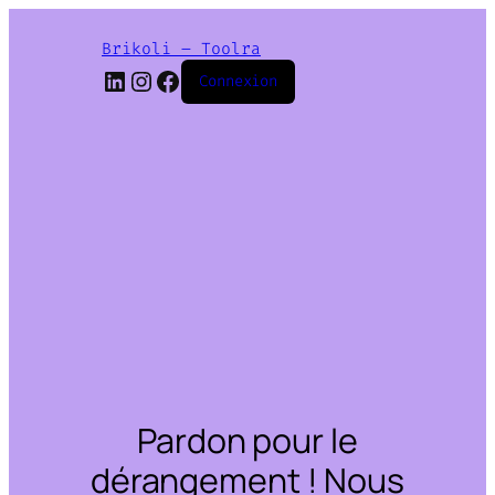
Brikoli – Toolra
LinkedIn
Instagram
Facebook
Connexion
Pardon pour le
dérangement ! Nous