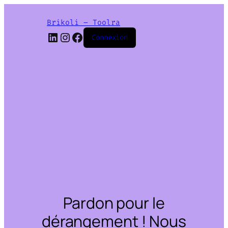
Brikoli – Toolra
LinkedIn
Instagram
Facebook
Connexion
Pardon pour le
dérangement ! Nous