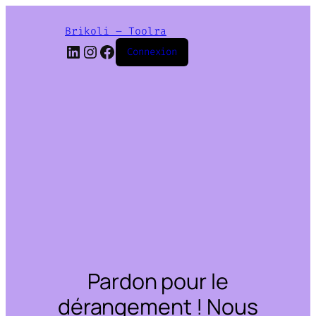
Brikoli – Toolra
LinkedIn
Instagram
Facebook
Connexion
Pardon pour le
dérangement ! Nous