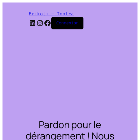
Brikoli – Toolra
LinkedIn
Instagram
Facebook
Connexion
Pardon pour le
dérangement ! Nous