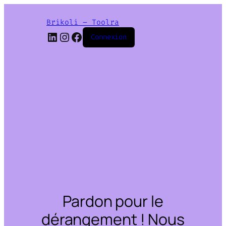
Brikoli – Toolra
LinkedIn
Instagram
Facebook
Connexion
Pardon pour le
dérangement ! Nous