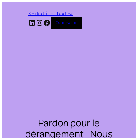
Brikoli – Toolra
LinkedIn
Instagram
Facebook
Connexion
Pardon pour le
dérangement ! Nous