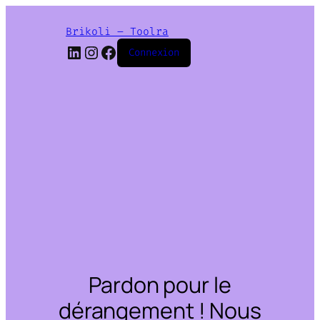
Brikoli – Toolra
LinkedIn
Instagram
Facebook
Connexion
Pardon pour le
dérangement ! Nous