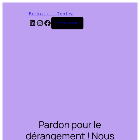
Brikoli – Toolra
LinkedIn
Instagram
Facebook
Connexion
Pardon pour le
dérangement ! Nous