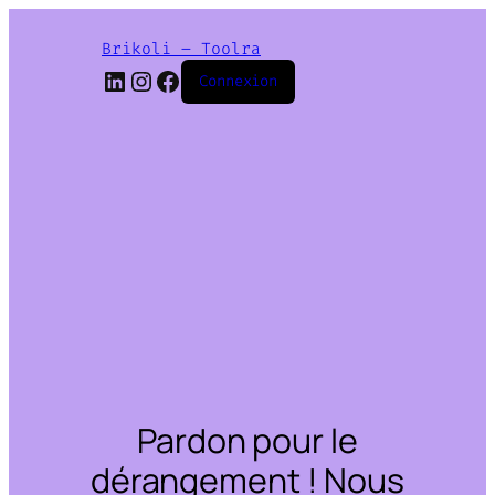
Brikoli – Toolra
LinkedIn
Instagram
Facebook
Connexion
Pardon pour le
dérangement ! Nous