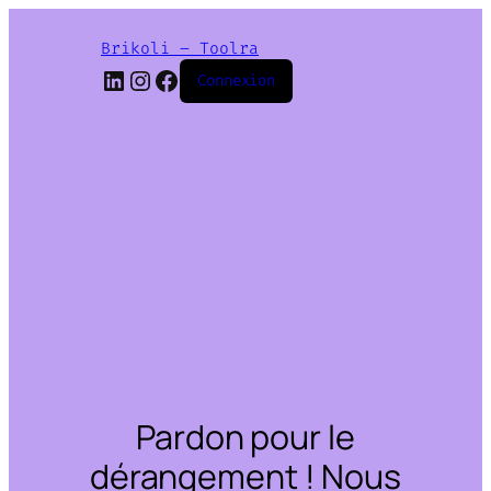
Brikoli – Toolra
LinkedIn
Instagram
Facebook
Connexion
Pardon pour le
dérangement ! Nous