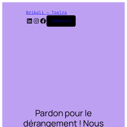
Brikoli – Toolra
LinkedIn
Instagram
Facebook
Connexion
Pardon pour le
dérangement ! Nous