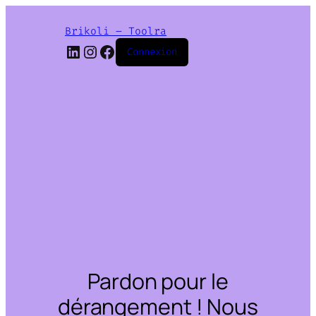
Brikoli – Toolra
LinkedIn
Instagram
Facebook
Connexion
Pardon pour le
dérangement ! Nous