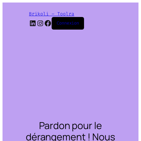
Brikoli – Toolra
LinkedIn
Instagram
Facebook
Connexion
Pardon pour le
dérangement ! Nous