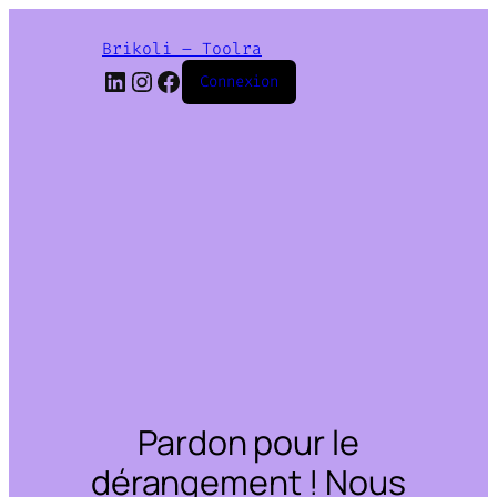
Brikoli – Toolra
LinkedIn
Instagram
Facebook
Connexion
Pardon pour le
dérangement ! Nous