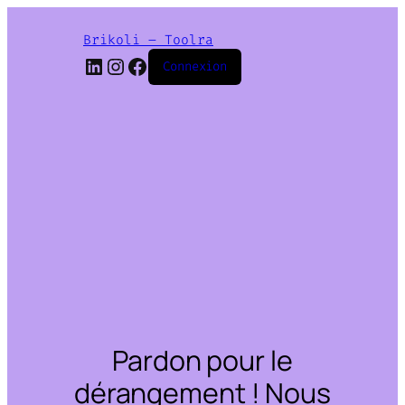
Brikoli – Toolra
LinkedIn
Instagram
Facebook
Connexion
Pardon pour le
dérangement ! Nous