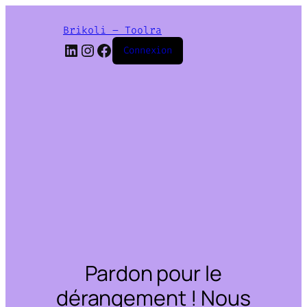
Brikoli – Toolra
LinkedIn
Instagram
Facebook
Connexion
Pardon pour le
dérangement ! Nous