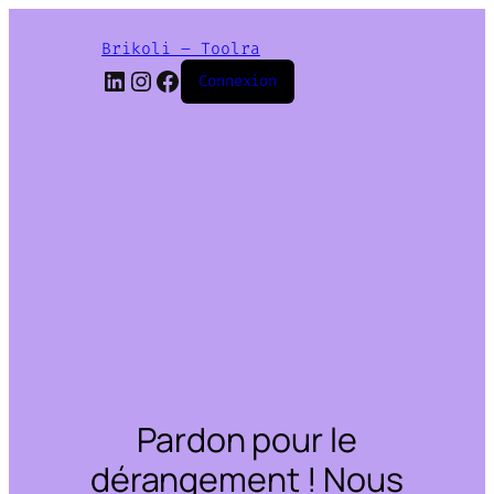
Brikoli – Toolra
LinkedIn
Instagram
Facebook
Connexion
Pardon pour le
dérangement ! Nous