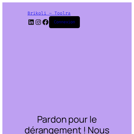
Brikoli – Toolra
LinkedIn
Instagram
Facebook
Connexion
Pardon pour le
dérangement ! Nous