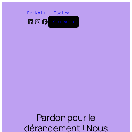
Brikoli – Toolra
LinkedIn
Instagram
Facebook
Connexion
Pardon pour le
dérangement ! Nous