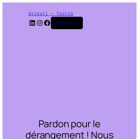
Brikoli – Toolra
LinkedIn
Instagram
Facebook
Connexion
Pardon pour le
dérangement ! Nous