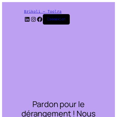
Brikoli – Toolra
LinkedIn
Instagram
Facebook
Connexion
Pardon pour le
dérangement ! Nous