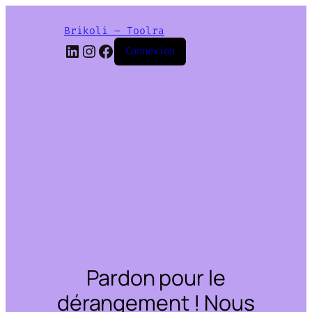
Brikoli – Toolra
LinkedIn
Instagram
Facebook
Connexion
Pardon pour le
dérangement ! Nous