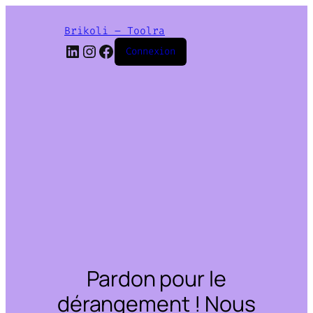
Brikoli – Toolra
LinkedIn
Instagram
Facebook
Connexion
Pardon pour le
dérangement ! Nous