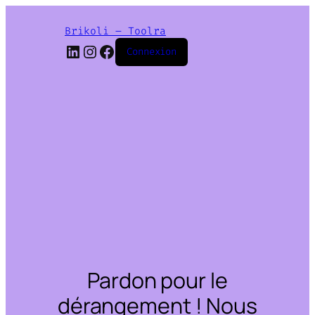
Brikoli – Toolra
LinkedIn
Instagram
Facebook
Connexion
Pardon pour le
dérangement ! Nous