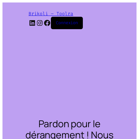
Brikoli – Toolra
LinkedIn
Instagram
Facebook
Connexion
Pardon pour le
dérangement ! Nous