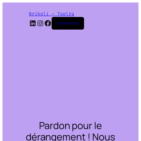
Brikoli – Toolra
LinkedIn
Instagram
Facebook
Connexion
Pardon pour le
dérangement ! Nous